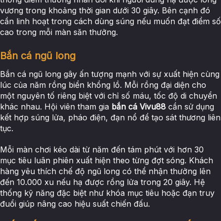
vương trong khoảng thời gian dưới 30 giây. Bên cạnh đó
cần linh hoạt trong cách dùng súng nếu muốn đạt điểm số
cao trong mỗi màn săn thưởng.
Bắn cá ngũ long
Bắn cá ngũ long gây ấn tượng mạnh với sự xuất hiện cùng
lúc của năm rồng biển khổng lồ. Mỗi rồng đại diện cho
một nguyên tố riêng biệt với chỉ số máu, tốc độ di chuyển
khác nhau. Hội viên tham gia
bắn cá Vivu88
cần sử dụng
kết hợp súng lửa, pháo điện, đạn nổ để tạo sát thương liên
tục.
Mỗi màn chơi kéo dài từ năm đến tám phút với hơn 30
mục tiêu luân phiên xuất hiện theo từng đợt sóng. Khách
hàng yêu thích chế độ ngũ long có thể nhận thưởng lên
đến 10.000 xu nếu hạ được rồng lửa trong 20 giây. Hệ
thống kỹ năng đặc biệt như khóa mục tiêu hoặc đạn truy
đuổi giúp nâng cao hiệu suất chiến đấu.