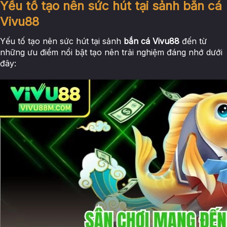
Yếu tố tạo nên sức hút tại sảnh bắn cá
Vivu88
Yếu tố tạo nên sức hút tại sảnh
bắn cá Vivu88
đến từ
những ưu điểm nổi bật tạo nên trải nghiệm đáng nhớ dưới
đây: