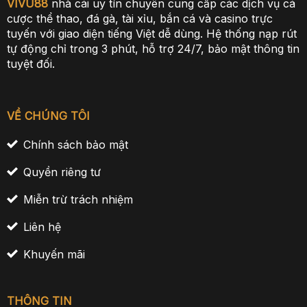
VIVU88
nhà cái uy tín chuyên cung cấp các dịch vụ cá
cược thể thao, đá gà, tài xỉu, bắn cá và casino trực
tuyến với giao diện tiếng Việt dễ dùng. Hệ thống nạp rút
tự động chỉ trong 3 phút, hỗ trợ 24/7, bảo mật thông tin
tuyệt đối.
VỀ CHÚNG TÔI
Chính sách bảo mật
Quyền riêng tư
Miễn trừ trách nhiệm
Liên hệ
Khuyến mãi
THÔNG TIN