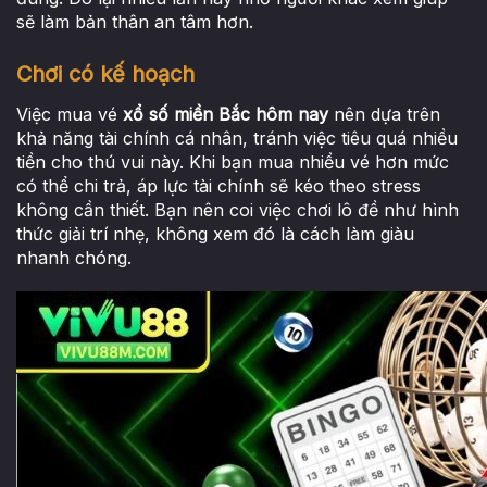
sẽ làm bản thân an tâm hơn.
Chơi có kế hoạch
Việc mua vé
xổ số miền Bắc hôm nay
nên dựa trên
khả năng tài chính cá nhân, tránh việc tiêu quá nhiều
tiền cho thú vui này. Khi bạn mua nhiều vé hơn mức
có thể chi trả, áp lực tài chính sẽ kéo theo stress
không cần thiết. Bạn nên coi việc chơi lô đề như hình
thức giải trí nhẹ, không xem đó là cách làm giàu
nhanh chóng.