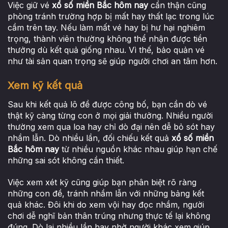
Việc giữ vé
xổ số miền Bắc hôm nay
cẩn thận cũng
phòng tránh trường hợp bị mất hay thất lạc trong lúc
cầm trên tay. Nếu làm mất vé hay bị hư hại nghiêm
trọng, thành viên thường không thể nhận được tiền
thưởng dù kết quả giống nhau. Vì thế, bảo quản vé
như tài sản quan trọng sẽ giúp người chơi an tâm hơn.
Xem kỹ kết quả
Sau khi kết quả lô đề được công bố, bạn cần dò vé
thật kỹ càng từng con ở mọi giải thưởng. Nhiều người
thường xem qua loa hay chỉ dò đại nên dễ bỏ sót hay
nhầm lẫn. Dò nhiều lần, đối chiếu kết quả
xổ số miền
Bắc hôm nay
từ nhiều nguồn khác nhau giúp hạn chế
những sai sót không cần thiết.
Việc xem xét kỹ cũng giúp bạn phân biệt rõ ràng
những con đề, tránh nhầm lẫn với những bảng kết
quả khác. Đôi khi do xem vội hay đọc nhầm, người
chơi dễ nghĩ bản thân trúng nhưng thực tế lại không
đúng. Dò lại nhiều lần hay nhờ người khác xem giúp