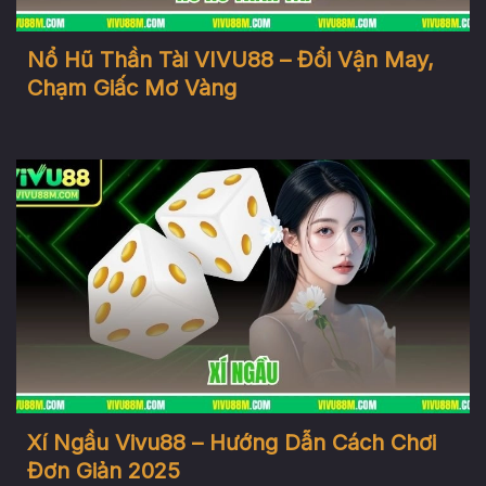
Nổ Hũ Thần Tài VIVU88 – Đổi Vận May,
Chạm Giấc Mơ Vàng
Xí Ngầu Vivu88 – Hướng Dẫn Cách Chơi
Đơn Giản 2025