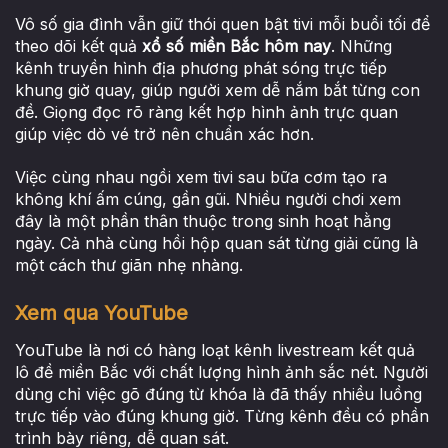
Vô số gia đình vẫn giữ thói quen bật tivi mỗi buổi tối để
theo dõi kết quả
xổ số miền Bắc hôm nay
. Những
kênh truyền hình địa phương phát sóng trực tiếp
khung giờ quay, giúp người xem dễ nắm bắt từng con
đề. Giọng đọc rõ ràng kết hợp hình ảnh trực quan
giúp việc dò vé trở nên chuẩn xác hơn.
Việc cùng nhau ngồi xem tivi sau bữa cơm tạo ra
không khí ấm cúng, gần gũi. Nhiều người chơi xem
đây là một phần thân thuộc trong sinh hoạt hằng
ngày. Cả nhà cùng hồi hộp quan sát từng giải cũng là
một cách thư giãn nhẹ nhàng.
Xem qua YouTube
YouTube là nơi có hàng loạt kênh livestream kết quả
lô đề miền Bắc với chất lượng hình ảnh sắc nét. Người
dùng chỉ việc gõ đúng từ khóa là đã thấy nhiều luồng
trực tiếp vào đúng khung giờ. Từng kênh đều có phần
trình bày riêng, dễ quan sát.