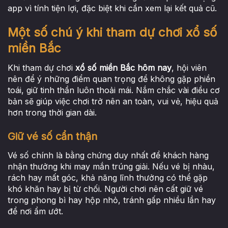
app vì tính tiện lợi, đặc biệt khi cần xem lại kết quả cũ.
Một số chú ý khi tham dự chơi xổ số
miền Bắc
Khi tham dự chơi
xổ số miền Bắc hôm nay
, hội viên
nên để ý những điểm quan trọng để không gặp phiền
toái, giữ tinh thần luôn thoải mái. Nắm chắc vài điều cơ
bản sẽ giúp việc chơi trở nên an toàn, vui vẻ, hiệu quả
hơn trong thời gian dài.
Giữ vé số cẩn thận
Vé số chính là bằng chứng duy nhất để khách hàng
nhận thưởng khi may mắn trúng giải. Nếu vé bị nhàu,
rách hay mất góc, khả năng lĩnh thưởng có thể gặp
khó khăn hay bị từ chối. Người chơi nên cất giữ vé
trong phong bì hay hộp nhỏ, tránh gấp nhiều lần hay
để nơi ẩm ướt.