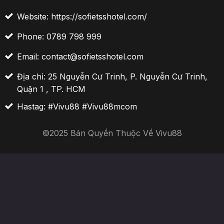
Website: https://sofietsshotel.com/
Phone: 0789 798 999
Email:
contact@sofietsshotel.com
Địa chỉ: 25 Nguyễn Cư Trinh, P. Nguyễn Cư Trinh,
Quận 1 , TP. HCM
Hastag: #Vivu88 #Vivu88mcom
©2025 Bản Quyền Thuộc Về Vivu88