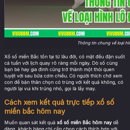
Thông tin chung về loại hì
Xổ số miền Bắc tồn tại từ lâu đời, có mặt đều đặn suốt
cả tuần với lịch quay rõ ràng mỗi ngày. Dò số cùng
bạn bè hay gia đình cũng trở thành một thói quen
tuyệt vời sau bữa cơm chiều. Có người thích chờ xem
con để bản thân chọn có trùng với kết quả không, có
người lại vui khi trúng nhỏ, gọi là lấy may.
Cách xem kết quả trực tiếp xổ số
miền bắc hôm nay
Muốn quan sát kết quả
xổ số miền Bắc hôm nay
dễ
dàng, khách hàng chỉ cần chọn cách thích hợp với